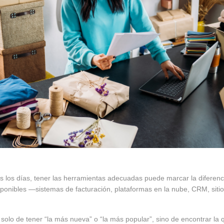
 los días, tener las herramientas adecuadas puede marcar la diferenc
sponibles —sistemas de facturación, plataformas en la nube, CRM, s
 solo de tener “la más nueva” o “la más popular”, sino de encontrar la