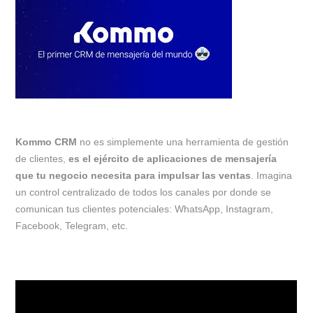
Kommo CRM
no es simplemente una herramienta de gestión
de clientes,
es el ejército de aplicaciones de mensajería
que tu negocio necesita para impulsar las ventas
. Imagina
un control centralizado de todos los canales por donde se
comunican tus clientes potenciales: WhatsApp, Instagram,
Facebook, Telegram, etc.